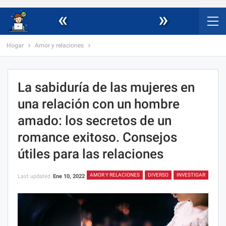
«
»
Hogar
Amor y relaciones
La sabiduría de las mujeres en
una relación con un hombre
amado: los secretos de un
romance exitoso. Consejos
útiles para las relaciones
AMOR Y RELACIONES
DIVERSO
INVESTIGAR
Last updated
Ene 10, 2022