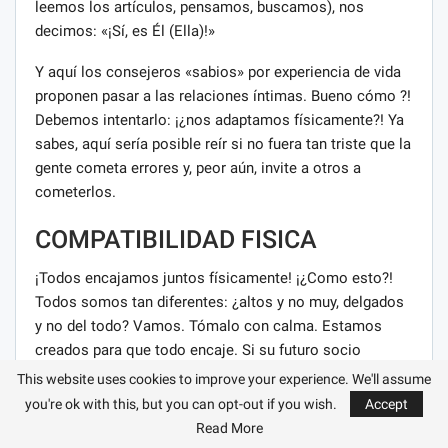
leemos los artículos, pensamos, buscamos), nos
decimos: «¡Sí, es Él (Ella)!»
Y aquí los consejeros «sabios» por experiencia de vida
proponen pasar a las relaciones íntimas. Bueno cómo ?!
Debemos intentarlo: ¡¿nos adaptamos físicamente?! Ya
sabes, aquí sería posible reír si no fuera tan triste que la
gente cometa errores y, peor aún, invite a otros a
cometerlos.
COMPATIBILIDAD FISICA
¡Todos encajamos juntos físicamente! ¡¿Como esto?!
Todos somos tan diferentes: ¿altos y no muy, delgados
y no del todo? Vamos. Tómalo con calma. Estamos
creados para que todo encaje. Si su futuro socio
potencial no está de acuerdo con esto, entonces él o
This website uses cookies to improve your experience. We'll assume
ella:
you're ok with this, but you can opt-out if you wish.
Accept
Read More
No consciente de las consecuencias de las