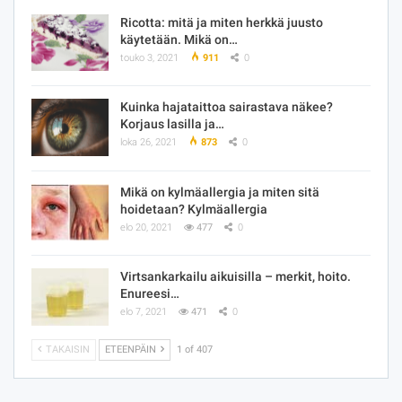
Ricotta: mitä ja miten herkkä juusto
käytetään. Mikä on…
touko 3, 2021
911
0
Kuinka hajataittoa sairastava näkee?
Korjaus lasilla ja…
loka 26, 2021
873
0
Mikä on kylmäallergia ja miten sitä
hoidetaan? Kylmäallergia
elo 20, 2021
477
0
Virtsankarkailu aikuisilla – merkit, hoito.
Enureesi…
elo 7, 2021
471
0
TAKAISIN
ETEENPÄIN
1 of 407