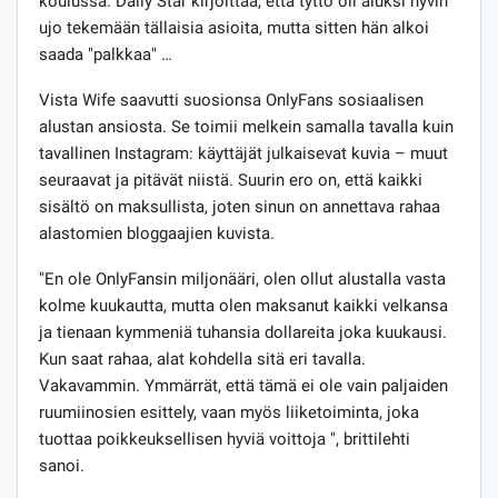
koulussa. Daily Star kirjoittaa, että tyttö oli aluksi hyvin
ujo tekemään tällaisia ​​asioita, mutta sitten hän alkoi
saada "palkkaa" …
Vista Wife saavutti suosionsa OnlyFans sosiaalisen
alustan ansiosta. Se toimii melkein samalla tavalla kuin
tavallinen Instagram: käyttäjät julkaisevat kuvia – muut
seuraavat ja pitävät niistä. Suurin ero on, että kaikki
sisältö on maksullista, joten sinun on annettava rahaa
alastomien bloggaajien kuvista.
"En ole OnlyFansin miljonääri, olen ollut alustalla vasta
kolme kuukautta, mutta olen maksanut kaikki velkansa
ja tienaan kymmeniä tuhansia dollareita joka kuukausi.
Kun saat rahaa, alat kohdella sitä eri tavalla.
Vakavammin. Ymmärrät, että tämä ei ole vain paljaiden
ruumiinosien esittely, vaan myös liiketoiminta, joka
tuottaa poikkeuksellisen hyviä voittoja ", brittilehti
sanoi.