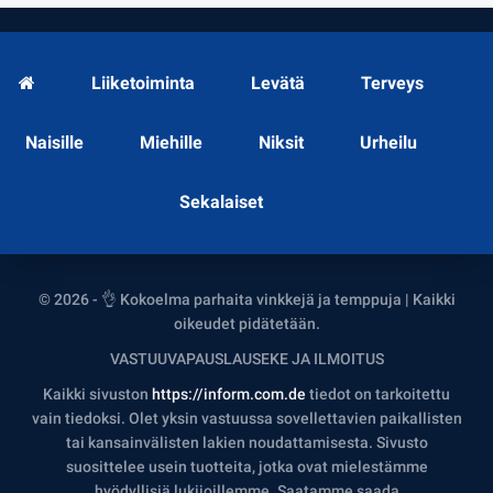
Liiketoiminta
Levätä
Terveys
Naisille
Miehille
Niksit
Urheilu
Sekalaiset
© 2026 - 👌 Kokoelma parhaita vinkkejä ja temppuja | Kaikki
oikeudet pidätetään.
VASTUUVAPAUSLAUSEKE JA ILMOITUS
Kaikki sivuston
https://inform.com.de
tiedot on tarkoitettu
vain tiedoksi. Olet yksin vastuussa sovellettavien paikallisten
tai kansainvälisten lakien noudattamisesta. Sivusto
suosittelee usein tuotteita, jotka ovat mielestämme
hyödyllisiä lukijoillemme. Saatamme saada