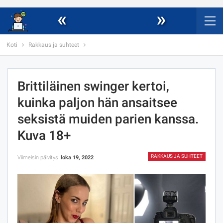
«
»
Koti
Rakkaus ja suhteet
Brittiläinen swinger kertoi,
kuinka paljon hän ansaitsee
seksistä muiden parien kanssa.
Kuva 18+
RAKKAUS JA SUHTEET
Viimeisin päivitys
loka 19, 2022