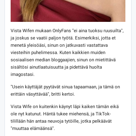
Vista Wifen mukaan OnlyFans "ei aina tuoksu ruusuilta",
ja joskus se vaatii paljon työtä. Esimerkiksi, jotta et
menetä yleisöäsi, sinun on jatkuvasti vastattava
viesteihin puhelimessa. Kuten kaikkien muiden
sosiaalisen median bloggaajien, sinun on mietittävä
sisältösi ainutlaatuisuutta ja pidettävä huolta
imagostasi.
"Usein käyttäjät pyytävät sinua tapaamaan, ja tämä on
erittäin väsyttävää", britti kertoi.
Vista Wife on kuitenkin käynyt läpi kaiken tämän eikä
ole nyt katunut. Häntä tukee miehensä, ja TikTok-
tilillään hän antaa neuvoja tytöille, jotka pelkäävät
"muuttaa elämäänsä".