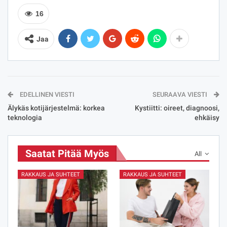
16
Jaa
EDELLINEN VIESTI
SEURAAVA VIESTI
Älykäs kotijärjestelmä: korkea
Kystiitti: oireet, diagnoosi,
teknologia
ehkäisy
Saatat Pitää Myös
All
RAKKAUS JA SUHTEET
RAKKAUS JA SUHTEET