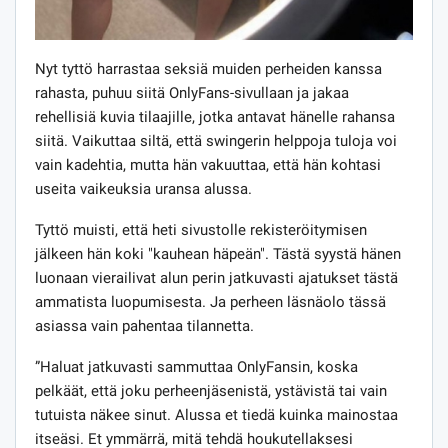
Nyt tyttö harrastaa seksiä muiden perheiden kanssa
rahasta, puhuu siitä OnlyFans-sivullaan ja jakaa
rehellisiä kuvia tilaajille, jotka antavat hänelle rahansa
siitä. Vaikuttaa siltä, ​​​​että swingerin helppoja tuloja voi
vain kadehtia, mutta hän vakuuttaa, että hän kohtasi
useita vaikeuksia uransa alussa.
Tyttö muisti, että heti sivustolle rekisteröitymisen
jälkeen hän koki "kauhean häpeän". Tästä syystä hänen
luonaan vierailivat alun perin jatkuvasti ajatukset tästä
ammatista luopumisesta. Ja perheen läsnäolo tässä
asiassa vain pahentaa tilannetta.
”Haluat jatkuvasti sammuttaa OnlyFansin, koska
pelkäät, että joku perheenjäsenistä, ystävistä tai vain
tutuista näkee sinut. Alussa et tiedä kuinka mainostaa
itseäsi. Et ymmärrä, mitä tehdä houkutellaksesi