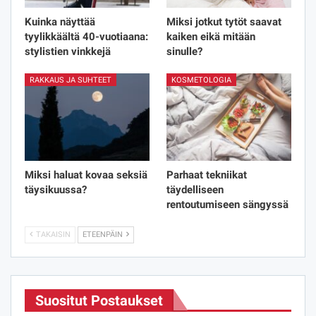
Kuinka näyttää
Miksi jotkut tytöt saavat
tyylikkäältä 40-vuotiaana:
kaiken eikä mitään
stylistien vinkkejä
sinulle?
RAKKAUS JA SUHTEET
KOSMETOLOGIA
Miksi haluat kovaa seksiä
Parhaat tekniikat
täysikuussa?
täydelliseen
rentoutumiseen sängyssä
TAKAISIN
ETEENPÄIN
Suositut Postaukset