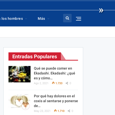
»
a los hombres
Más
Entradas Populares
Qué se puede comer en
Ekadashi. Ekadashi: ¿qué
es y cómo…
Ago 2, 2021
1.733
0
Por qué hay dolores en el
coxis al sentarse y ponerse
de…
May 23, 2021
1.710
0