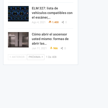
ELM 327: lista de
vehículos compatibles con
el escáner,…
Ago 4, 2021
1.400
0
Cómo abrir el ascensor
usted mismo: formas de
abrir las…
Jun 11, 2021
966
0
ANTERIOR
PRÓXIMA
1 De 408