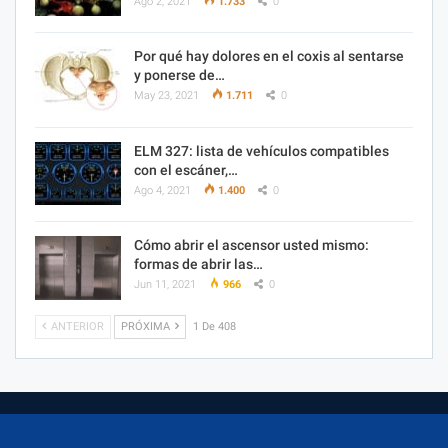
Ago 2, 2021
1.733
0
Por qué hay dolores en el coxis al sentarse
y ponerse de…
May 23, 2021
1.711
0
ELM 327: lista de vehículos compatibles
con el escáner,…
Ago 4, 2021
1.400
0
Cómo abrir el ascensor usted mismo:
formas de abrir las…
Jun 11, 2021
966
0
ANTERIOR
PRÓXIMA
1 De 408