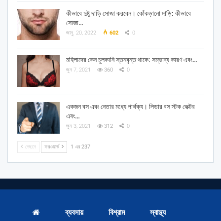
কীভাবে দুষ্টু দাড়ি সোজা করবেন। কোঁকড়ানো দাড়ি: কীভাবে
সোজা…
জানু. 20, 2022
602
0
মহিলাদের কেন চুলকানি স্তনবৃন্ত থাকে: সম্ভাব্য কারণ এবং…
জুন 7, 2021
360
0
একজন বস এবং নেতার মধ্যে পার্থক্য। লিডার বস স্টক ভেক্টর
এবং…
জুন 3, 2021
312
0
পেছনে
ফরওয়ার্ড
1 এর 237
ব্যবসায়
বিশ্রাম
স্বাস্থ্য