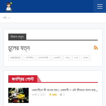
বাড়ি
বিভাগ দেখুন:
চুলের যত্ন
ANDROID
কম্পিউটার
কসমেটোলজি
কেনাকাটা
খাদ্য
খেলা
গবেষণা
জনপ্রিয় পোস্ট
একাদশীতে কী খাওয়া যায়। একাদশী – এটা কীভাবে পালন করা…
আগস্ট 2, 2021
649
0