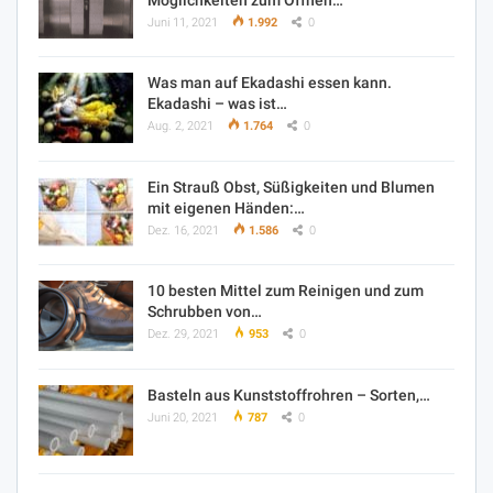
Juni 11, 2021
1.992
0
Was man auf Ekadashi essen kann.
Ekadashi – was ist…
Aug. 2, 2021
1.764
0
Ein Strauß Obst, Süßigkeiten und Blumen
mit eigenen Händen:…
Dez. 16, 2021
1.586
0
10 besten Mittel zum Reinigen und zum
Schrubben von…
Dez. 29, 2021
953
0
Basteln aus Kunststoffrohren – Sorten,…
Juni 20, 2021
787
0