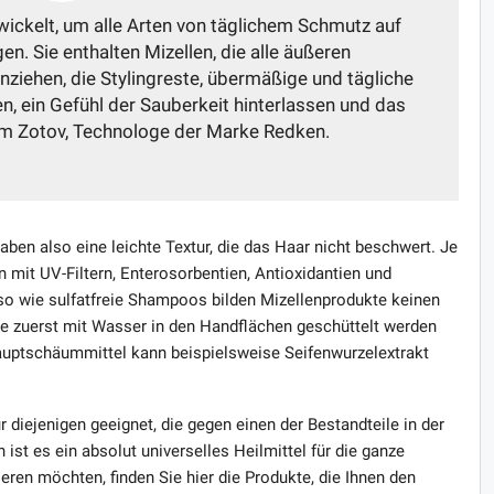
ickelt, um alle Arten von täglichem Schmutz auf
en. Sie enthalten Mizellen, die alle äußeren
ziehen, die Stylingreste, übermäßige und tägliche
n, ein Gefühl der Sauberkeit hinterlassen und das
im Zotov, Technologe der Marke Redken.
ben also eine leichte Textur, die das Haar nicht beschwert. Je
it UV-Filtern, Enterosorbentien, Antioxidantien und
so wie sulfatfreie Shampoos bilden Mizellenprodukte keinen
e zuerst mit Wasser in den Handflächen geschüttelt werden
auptschäummittel kann beispielsweise Seifenwurzelextrakt
diejenigen geeignet, die gegen einen der Bestandteile in der
st es ein absolut universelles Heilmittel für die ganze
en möchten, finden Sie hier die Produkte, die Ihnen den