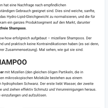
n hat eine Nachfrage nach empfindlichen
ständigen Gebrauch geeignet sind. Dies sind weiche, sanfte,
 das Hydro-Lipid-Gleichgewicht zu normalisieren, und die für
o kam ein ganzes Produktsegment auf den Markt, darunter
tfreie Shampoos
.
now-how erfolgreich aufgebaut – mizellare Shampoos. Der
 sind und praktisch keine Kontraindikationen haben (es sei denn,
ihrer Zusammensetzung). Mal sehen, wie gut sie sind.
SHAMPOO
ger
mit Mizellen (den gleichen öligen Partikeln, die in
elten mikroskopischen Moleküle bestehen aus einem
m hydrophoben Schwanz. Der erste liebt Wasser, der zweite
e und ziehen effektiv Schmutz und Verunreinigungen heraus.
e einzufangen und aufzulösen.