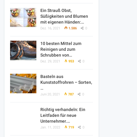
Ein Strauß Obst,
Süßigkeiten und Blumen
mit eigenen Händen:…
Dez. 16, 2021
1.586
0
10 besten Mittel zum
Reinigen und zum
Schrubben von…
Dez. 29, 2021
953
0
Basteln aus
Kunststoffrohren – Sorten,
…
Juni 20, 2021
787
0
Richtig verhandeln: Ein
Leitfaden für neue
Unternehmer.…
Jan. 11, 2022
719
0