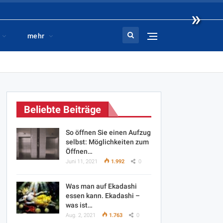
»
mehr
Beliebte Beiträge
So öffnen Sie einen Aufzug
selbst: Möglichkeiten zum
Öffnen…
Juni 11, 2021
1.992
0
Was man auf Ekadashi
essen kann. Ekadashi –
was ist…
Aug. 2, 2021
1.763
0