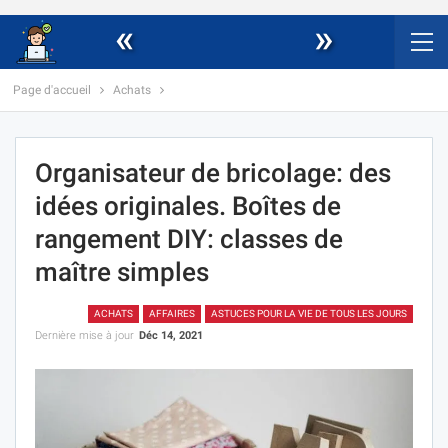
«
»
Page d'accueil
Achats
Organisateur de bricolage: des
idées originales. Boîtes de
rangement DIY: classes de
maître simples
ACHATS
AFFAIRES
ASTUCES POUR LA VIE DE TOUS LES JOURS
Dernière mise à jour
Déc 14, 2021