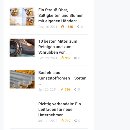
Ein Strauß Obst,
Süßigkeiten und Blumen
mit eigenen Händen:…
Dez. 16, 2021
1.585
0
10 besten Mittel zum
Reinigen und zum
Schrubben von…
Dez. 29, 2021
952
0
Basteln aus
Kunststoffrohren – Sorten,
…
Juni 20, 2021
786
0
Richtig verhandeln: Ein
Leitfaden für neue
Unternehmer.…
Jan. 11, 2022
719
0