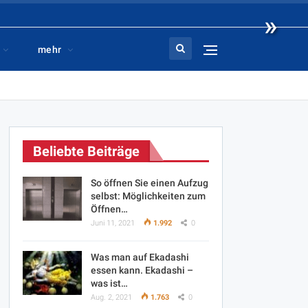
»
mehr
Beliebte Beiträge
So öffnen Sie einen Aufzug
selbst: Möglichkeiten zum
Öffnen…
Juni 11, 2021
1.992
0
Was man auf Ekadashi
essen kann. Ekadashi –
was ist…
Aug. 2, 2021
1.763
0