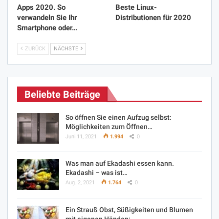
Apps 2020. So
Beste Linux-
verwandeln Sie Ihr
Distributionen für 2020
Smartphone oder…
ZURÜCK
NÄCHSTE
Beliebte Beiträge
So öffnen Sie einen Aufzug selbst:
Möglichkeiten zum Öffnen…
Juni 11, 2021
1.994
0
Was man auf Ekadashi essen kann.
Ekadashi – was ist…
Aug. 2, 2021
1.764
0
Ein Strauß Obst, Süßigkeiten und Blumen
mit eigenen Händen:…