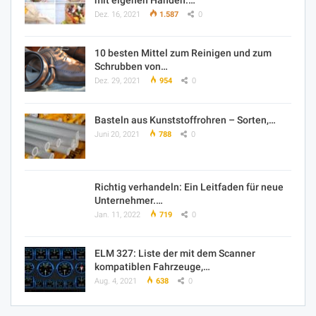
Dez. 16, 2021
1.587
0
10 besten Mittel zum Reinigen und zum
Schrubben von…
Dez. 29, 2021
954
0
Basteln aus Kunststoffrohren – Sorten,…
Juni 20, 2021
788
0
Richtig verhandeln: Ein Leitfaden für neue
Unternehmer.…
Jan. 11, 2022
719
0
ELM 327: Liste der mit dem Scanner
kompatiblen Fahrzeuge,…
Aug. 4, 2021
638
0