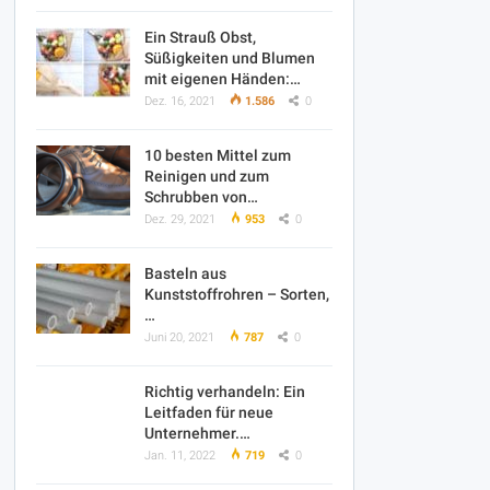
Ein Strauß Obst,
Süßigkeiten und Blumen
mit eigenen Händen:…
Dez. 16, 2021
1.586
0
10 besten Mittel zum
Reinigen und zum
Schrubben von…
Dez. 29, 2021
953
0
Basteln aus
Kunststoffrohren – Sorten,
…
Juni 20, 2021
787
0
Richtig verhandeln: Ein
Leitfaden für neue
Unternehmer.…
Jan. 11, 2022
719
0