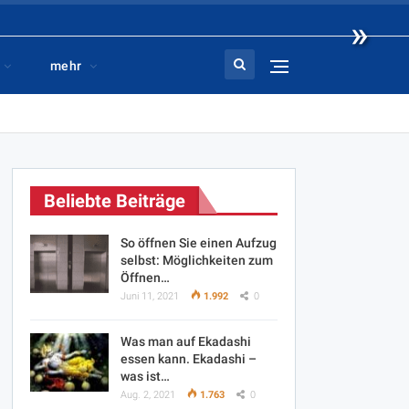
»
mehr
Beliebte Beiträge
So öffnen Sie einen Aufzug
selbst: Möglichkeiten zum
Öffnen…
Juni 11, 2021
1.992
0
Was man auf Ekadashi
essen kann. Ekadashi –
was ist…
Aug. 2, 2021
1.763
0