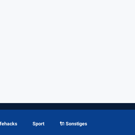
ifehacks
Sport
🔌 Sonstiges