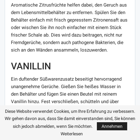
Aromatische Zitrusfrüchte helfen dabei, den Geruch aus
dem Lebensmittelbehälter zu entfernen. Spülen Sie den
Behälter einfach mit frisch gepresstem Zitronensaft aus
oder wischen Sie ihn noch einfacher mit einem Stück
frischer Schale ab. Dies wird dazu beitragen, nicht nur
Fremdgerüche, sondern auch pathogene Bakterien, die
sich an den Wänden ansammeln, loszuwerden.
VANILLIN
Ein duftender Süßwarenzusatz beseitigt hervorragend
unangenehme Gerüche. Gießen Sie heißes Wasser in
den Behälter und fügen Sie einen Beutel mit reinem
Vanillin hinzu. Fest verschließen, schütteln und über
Nacht bei Raumtemperatur stehen lassen. Am Morgen
Diese Website verwendet Cookies, um Ihre Erfahrung zu verbessern.
müssen Sie den Behälter mit sauberem Wasser
Wir gehen davon aus, dass Sie damit einverstanden sind, Sie können
abspülen und trocknen.
sich jedoch abmelden, wenn Sie möchten.
Annehmen
Weiterlesen