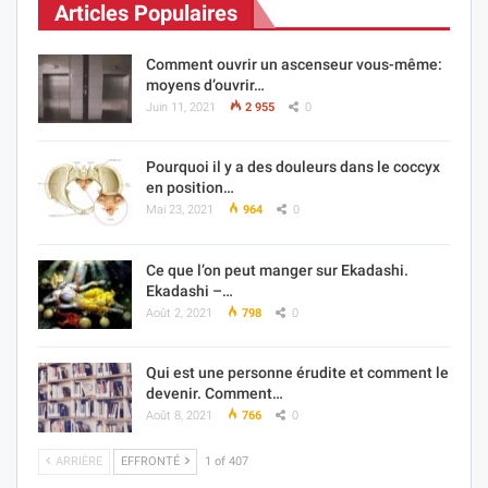
Articles Populaires
Comment ouvrir un ascenseur vous-même:
moyens d’ouvrir…
Juin 11, 2021
2 955
0
Pourquoi il y a des douleurs dans le coccyx
en position…
Mai 23, 2021
964
0
Ce que l’on peut manger sur Ekadashi.
Ekadashi –…
Août 2, 2021
798
0
Qui est une personne érudite et comment le
devenir. Comment…
Août 8, 2021
766
0
ARRIÈRE
EFFRONTÉ
1 of 407