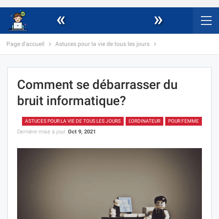
«
»
Page d'accueil
Astuces pour la vie de tous les jours
Comment se débarrasser du
bruit informatique?
ASTUCES POUR LA VIE DE TOUS LES JOURS
L'ORDINATEUR
POUR FEMME
Dernière mise à jour
Oct 9, 2021