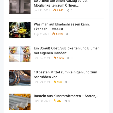
So öffnen Sie einen Aufzug selbst:
Möglichkeiten zum Öffnen…
Juni 11, 2021
1.992
0
Was man auf Ekadashi essen kann.
Ekadashi – was ist…
Aug. 2, 2021
1.763
0
Ein Strauß Obst, Süßigkeiten und Blumen
mit eigenen Händen:…
Dez. 16, 2021
1.586
0
10 besten Mittel zum Reinigen und zum
Schrubben von…
Dez. 29, 2021
953
0
Basteln aus Kunststoffrohren – Sorten,…
Juni 20, 2021
787
0