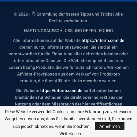
© 2026 - 👌 Sammlung der besten Tipps und Tricks | Alle
Rechte vorbehalten.
HAFTUNGSAUSSCHLUSS UND OFFENLEGUNG
Alle Informationen auf der Website
https://inform.com.de
dienen nur zu Informationszwecken. Sie sind allein
verantwortlich für die Einhaltung aller geltenden lokalen oder
internationalen Gesetze. Die Website empfiehlt unseren
Lesern häufig Produkte, die wir für nützlich halten. Wir können
Affiliate-Provisionen aus dem Verkauf von Produkten
erhalten, die über Affiliate-Links erworben wurden.
Die Website
https://inform.com.de
haftet unter keinen
Umständen für Schäden, die direkt oder indirekt aus der
Nutzung oder dem Missbrauch der hier veröffentlichten
Informationen entstehen. Indem Sie fortfahren, bestätigen
Diese Website verwendet Cookies, um Ihre Erfahrung zu verbessern.
Sie, dass Sie unseren vollständigen
Haftungsausschluss
und
Wir gehen davon aus, dass Sie damit einverstanden sind, Sie können
unsere
Datenschutzerklärung gelesen und akzeptiert haben
.
sich jedoch abmelden, wenn Sie möchten.
Annehmen
Weiterlesen